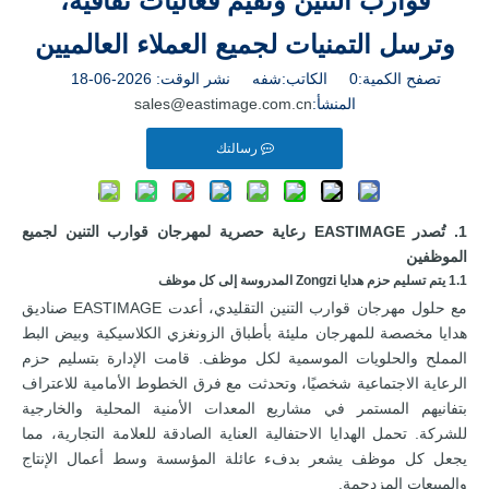
قوارب التنين وتقيم فعاليات ثقافية،
وترسل التمنيات لجميع العملاء العالميين
تصفح الكمية:
0
الكاتب:شفه نشر الوقت: 2026-06-18
المنشأ:
sales@eastimage.com.cn
رسالتك
1. تُصدر EASTIMAGE رعاية حصرية لمهرجان قوارب التنين لجميع
الموظفين
1.1 يتم تسليم حزم هدايا Zongzi المدروسة إلى كل موظف
مع حلول مهرجان قوارب التنين التقليدي، أعدت EASTIMAGE صناديق
هدايا مخصصة للمهرجان مليئة بأطباق الزونغزي الكلاسيكية وبيض البط
المملح والحلويات الموسمية لكل موظف. قامت الإدارة بتسليم حزم
الرعاية الاجتماعية شخصيًا، وتحدثت مع فرق الخطوط الأمامية للاعتراف
بتفانيهم المستمر في مشاريع المعدات الأمنية المحلية والخارجية
للشركة. تحمل الهدايا الاحتفالية العناية الصادقة للعلامة التجارية، مما
يجعل كل موظف يشعر بدفء عائلة المؤسسة وسط أعمال الإنتاج
والمبيعات المزدحمة.