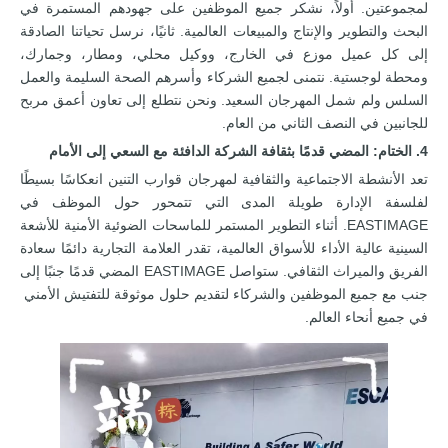
لمجموعتين. أولاً، نشكر جميع الموظفين على جهودهم المستمرة في
البحث والتطوير والإنتاج والمبيعات العالمية. ثانيًا، نرسل تحياتنا الصادقة
إلى كل عميل موزع في الخارج، ووكيل محلي، ومطار، وجمارك،
ومحطة لوجستية. نتمنى لجميع الشركاء وأسرهم الصحة السليمة والعمل
السلس ولم شمل المهرجان السعيد. ونحن نتطلع إلى تعاون أعمق مربح
للجانبين في النصف الثاني من العام.
4. الختام: المضي قدمًا بثقافة الشركة الدافئة مع السعي إلى الأمام
تعد الأنشطة الاجتماعية والثقافية لمهرجان قوارب التنين انعكاسًا بسيطًا
لفلسفة الإدارة طويلة المدى التي تتمحور حول الموظف في
EASTIMAGE. أثناء التطوير المستمر للماسحات الضوئية الأمنية للأشعة
السينية عالية الأداء للأسواق العالمية، تقدر العلامة التجارية دائمًا سعادة
الفريق والميراث الثقافي. ستواصل EASTIMAGE المضي قدمًا جنبًا إلى
جنب مع جميع الموظفين والشركاء لتقديم حلول موثوقة للتفتيش الأمني ​​
في جميع أنحاء العالم.