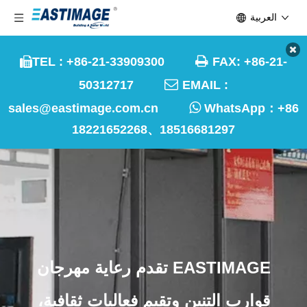
العربية

TEL : +86-21-33909300
FAX: +86-21-


50312717
EMAIL :

sales@eastimage.com.cn
WhatsApp：
+86
18221652268、18516681297
EASTIMAGE تقدم رعاية مهرجان
قوارب التنين وتقيم فعاليات ثقافية،