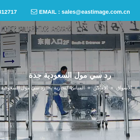

-50312717
EMAIL :
sales@eastimage.com.cn
رد سي مول السعودية جدة
»
الأسواق
»
الأماكن
»
المباني التجارية
»
رد سي مول السعودية 