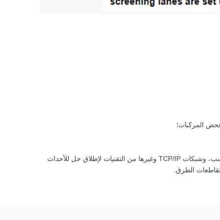
فحص المركبات؛
لتلبية الاحتياجات الخاصة للأحداث الكبيرة، تجمع شانغهاي دونغ ينغ بين التصوير بالأشعة السينية، والكشف عن المعادن، والتصوير المقطعي المحوسب، وشبكات TCP/IP وغيرها من التقنيات لإطلاق حل للأحداث
تقاطعات الطرق.