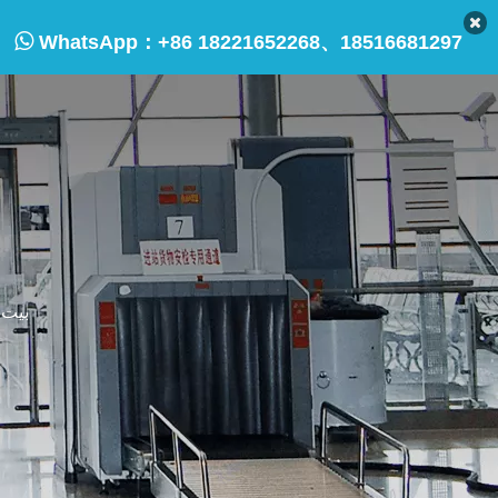

WhatsApp：
+86 18221652268、18516681297
بيت