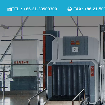

TEL : +86-21-33909300
FAX: +86-21

جدة