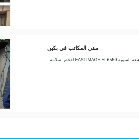
مبنى المكاتب في بكين
قام مبنى المكاتب في بكين بتركيب أنظمة فحص الأمتعة بالأشعة السينية EASTIMAGE EI-6550 لفحص سلامة