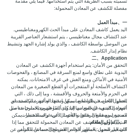
تسميته بسبب الطريقة التي يتم استخدامها. فيما يلي مقدمة
مفصلة للكشف عن المعادن المحمولة:
一、
مبدأ العمل
اليد
يعمل كاشف المعادن على مبدأ الحث الكهرومغناطيسي.
عند اكتشاف مجال مغناطيسي ، يتم استشعار العناصر القريبة
من الموصل بواسطة الكاشف ، والذي يولد إشارة الجهد وتنشيط
نظام إنذار الكاشف.
二、
A
pplication
التحقق من الأمان: يتم استخدام أجهزة الكشف عن المعادن
اليدوية على نطاق واسع لمنع السرقة في المصانع ، والفحوصات
الأمنية في الأماكن ومنع الغش في غرف الامتحانات. يمكنه
اكتشاف الأسلحة أو المتفجرات أو القطع الصغيرة من المعادن
في الحزم والأمتعة والحروف والأقمشة ، وما إلى ذلك ، التي
الحقول الخاصة: نظرًا لحساسيتها ودقتها العالية ، يتم استخدام
يحملها الناس. في المصانع ، يمكن استخدام أجهزة الكشف عن
المعادن اليدوية للتحقق مما إذا كان الموظفون يحملون عناصر
أجهزة الكشف عن المعادن اليدوية أيضًا في مجالات خاصة مثل
السجون ومصانع الرقائق والبحوث الأثرية والمستشفيات.
معدنية لمنع فقدان منتجات الأعمال. في غرف الاختبار ، يمكن
F
三、
تناول الطعام
استخدام أجهزة الكشف عن المعادن المحمولة للتحقق مما إذا
كان المرشحون يحملون أدوات الغش مثل سماعات الرأس
التشغيل السهل: المظهر الخاص للسطح الحساس للكشف عن