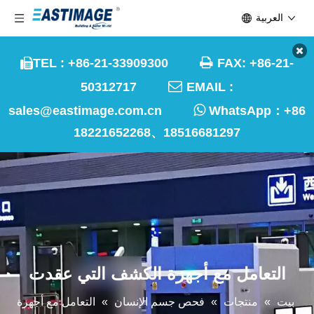
العربية

TEL : +86-21-33909300
FAX: +86-21-


50312717
EMAIL :

sales@eastimage.com.cn
WhatsApp：
+86
18221652268、18516681297
التعامل مع أجهزة الكشف التي عقدت
بيت
»
منتجات
»
فحص جسم الإنسان
»
التعامل مع أجهزة