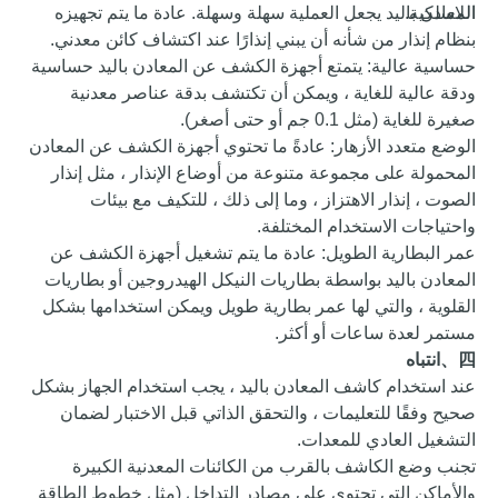
اللاسلكية.
المعادن باليد يجعل العملية سهلة وسهلة. عادة ما يتم تجهيزه
بنظام إنذار من شأنه أن يبني إنذارًا عند اكتشاف كائن معدني.
حساسية عالية: يتمتع أجهزة الكشف عن المعادن باليد حساسية
ودقة عالية للغاية ، ويمكن أن تكتشف بدقة عناصر معدنية
صغيرة للغاية (مثل 0.1 جم أو حتى أصغر).
الوضع متعدد الأزهار: عادةً ما تحتوي أجهزة الكشف عن المعادن
المحمولة على مجموعة متنوعة من أوضاع الإنذار ، مثل إنذار
الصوت ، إنذار الاهتزاز ، وما إلى ذلك ، للتكيف مع بيئات
واحتياجات الاستخدام المختلفة.
عمر البطارية الطويل: عادة ما يتم تشغيل أجهزة الكشف عن
المعادن باليد بواسطة بطاريات النيكل الهيدروجين أو بطاريات
القلوية ، والتي لها عمر بطارية طويل ويمكن استخدامها بشكل
مستمر لعدة ساعات أو أكثر.
四、
انتباه
عند استخدام كاشف المعادن باليد ، يجب استخدام الجهاز بشكل
صحيح وفقًا للتعليمات ، والتحقق الذاتي قبل الاختبار لضمان
التشغيل العادي للمعدات.
تجنب وضع الكاشف بالقرب من الكائنات المعدنية الكبيرة
والأماكن التي تحتوي على مصادر التداخل (مثل خطوط الطاقة