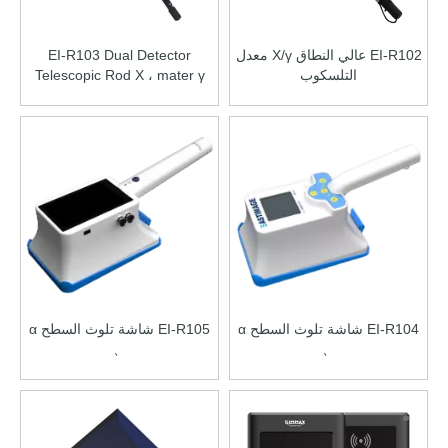
EI-R102 عالي النطاق X/γ معدل
EI-R103 Dual Detector
التلسكوب
Telescopic Rod X ، mater γ
RATE METER
EI-R104 شاشة تلوث السطح α
EI-R105 شاشة تلوث السطح α
、
、