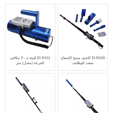
EI-R100 كاشف مسح الإشعاع
EI-R101 البيئة X ، γ مكافئ
متعدد الوظائف
الجرعة (معدل) متر