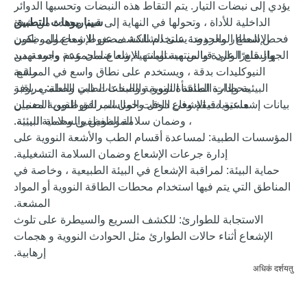
يؤدي إلى نبضات التيار. يتم التقاط هذه النبضات وتحسبها الدوائر
الداخلية للأداة ، وتحولها في النهاية إلى قيم محددة من شدة
سيناريوهات التطبيق
الإشعاع المعروضة على الشاشة. مضغوط ومحمول ، يكون
فحص المطار والحدود: يستخدم للكشف عن الإشعاع للموظفين
الجهاز قادرًا على قياس مستويات الإشعاع لمجموعة واسعة من
والسلع الواردة والمنتهية المنتهية وله ضمان عدم وجود تهديد
النيوكليدات بدقة ، ويستخدم على نطاق واسع في المراقبة
مشع.
البيئية وإدارة المنشأة النووية والبحث الطبي والعلمي. يوفر
محطات الطاقة النووية والصناعات ذات الصلة: مراقبة
بيانات إشعاعية دقيقة وفي الوقت المناسب للموظفين المعنيين
مستويات الإشعاع داخل وحول المرافق النووية لضمان
، وضمان سلامة الموظفين وحماية البيئة.
الموظفين والسلامة البيئية.
المؤسسات الطبية: لمساعدة أقسام الطب والأشعة النووية على
إدارة جرعات الإشعاع وضمان السلامة التشغيلية.
حماية البيئة: لمراقبة الإشعاع في البيئة الطبيعية ، وخاصة في
المناطق التي يتم فيها استخدام محطات الطاقة النووية أو المواد
المشعة.
الاستجابة للطوارئ: للكشف السريع والسيطرة على تلوث
الإشعاع أثناء حالات الطوارئ مثل الحوادث النووية و
هجمات
إرهابية.
अधिकं दर्शयतु