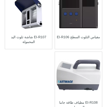
مقياس التلوث السطح EI-R106
EI-R107 شاشة تلوث اليد
المحمولة
EI-R108 مطياف طاقة جاما