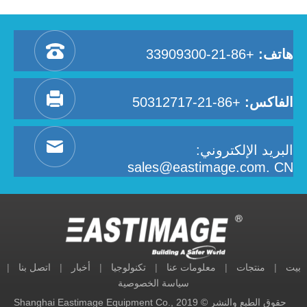
هاتف:
+86-21-33909300
الفاكس:
+86-21-50312717
البريد الإلكتروني:
sales@eastimage.com. CN
بيت
|
منتجات
|
معلومات عنا
|
تكنولوجيا
|
أخبار
|
اتصل بنا
|
سياسة الخصوصية
حقوق الطبع والنشر © 2019 Shanghai Eastimage Equipment Co.,