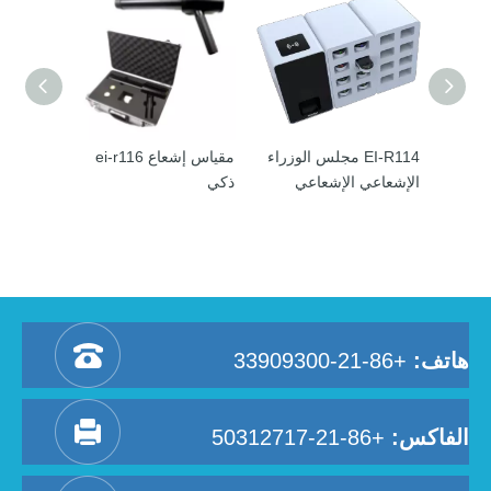
 الإشعاع
EI-R114 مجلس الوزراء
مقياس إشعاع ei-r116
الإشعاعي الإشعاعي
ذكي
هاتف:
+86-21-33909300
الفاكس:
+86-21-50312717