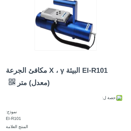
EI-R101 البيئة X ، γ مكافئ الجرعة
(معدل) متر
حصة ل:
نموذج:
EI-R101
المنتج العلامة