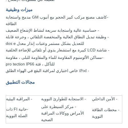
ميزات وظيفية
مصنع مركب كبير الحجم مع أنبوب
GM
مدمج
واستجابة
-كاشف
الطاقة
حساسية عالية واستجابة سريعة لنشاط
الإشعاع
الضعيف
-
وظيفة تبديل النطاق
العالية والمنخفضة
التلقائي ،
وجرعة قابلة
-
للتعديل بشكل مستمر
وعتبات إنذار
معدل
e
dos
شاشة LCD
كبيرة
مع
استشعار يدوي أو تلقائي للإضاءة
الخلفية
-
الألومنيوم المقاومة للماء والمقاومة للبلى
، مقاومة
-مساكن
للتآكل ، فئة
IP66
tection
pro
خاص اختياري
لمراقبة
البقع في الهواء الطلق
- iPod
مجالات التطبيق
الأمن الداخلي
الاستجابة
للطوارئ
النووية
المراقبة
البيئية
-
-
-
مركز السيطرة على
-
FI ذات
-حانية
محطات
الطاقة
-
الأمراض
ووكالات
المراقبة
الصلة
النووية
النووية
الصحية