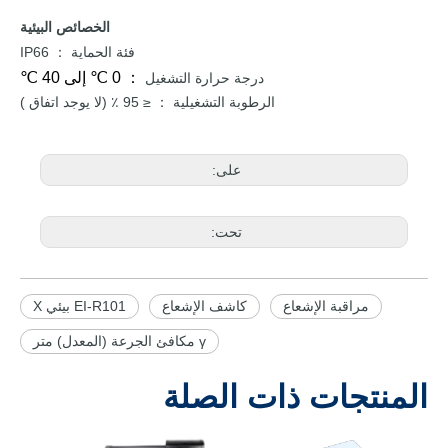
الخصائص البيئية
فئة الحماية
IP66
：
： 0 ℃ إلى 40 ℃
درجة حرارة التشغيل
الرطوبة
التشغيلية
≤ 95 ٪ (لا يوجد اتفاق
)
：
على:
تحت:
مراقبة الإشعاع
كاشف الإشعاع
EI-R101 بيئي X
γ مكافئ الجرعة (المعدل) متر
المنتجات ذات الصلة