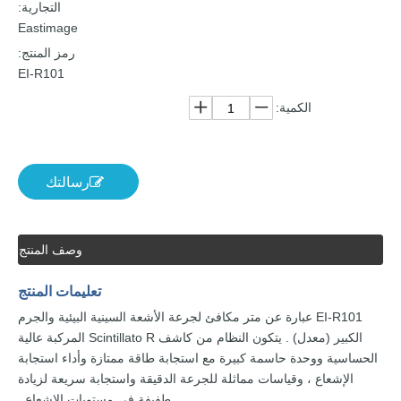
التجارية:
Eastimage
رمز المنتج:
EI-R101
الكمية:
رسالتك
وصف المنتج
تعليمات
المنتج
EI-R101
عبارة عن متر
مكافئ
لجرعة
الأشعة السينية البيئية والجرم
الكبير
(معدل)
.
يتكون
النظام
من كاشف
Scintillato R المركبة
عالية
الحساسية ووحدة
حاسمة كبيرة
مع
استجابة
طاقة
ممتازة
وأداء
استجابة
الإشعاع
، وقياسات
مماثلة للجرعة الدقيقة
واستجابة
سريعة
لزيادة
طفيفة
في
مستويات
الإشعاع
.