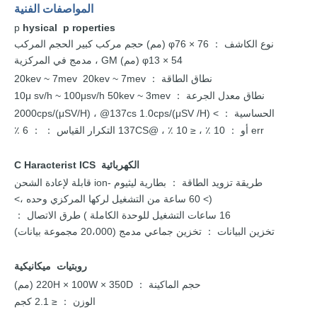
المواصفات الفنية
p
hysical
p
roperties
نوع الكاشف
φ76 × 76 (مم)
حجم
مركب كبير الحجم المركب
：
φ13 × 54 (مم)
GM ،
مدمج
في
المركزية
نطاق
الطاقة
20kev ~ 7mev
20kev ~ 7mev
：
نطاق
معدل
الجرعة
3mev
100μsv/h 50kev ~
sv/h ~
μ
10
：
الحساسية
> 2000cps/(μSV/H) ، @137cs 1.0cps/(μSV
/H)
：
err
أو
： 10 ٪
≤
10 ٪ ، @137CS
التكرار القياس
： 6 ٪
：
،
الكهربائية
C
ICS
Haracterist
طريقة
تزويد الطاقة
بطارية
ليثيوم -ion قابلة لإعادة الشحن
：
(> 60
ساعة من التشغيل لركها المركزي وحده ،>
16
ساعات
التشغيل
للوحدة
الكاملة
)
طرق
：
الاتصال
تخزين البيانات
مدمج
(20،000 مجموعة بيانات)
： تخزين جماعي
روبتيات
ميكانيكية
حجم الماكينة
220H × 100W × 350D (مم)
：
الوزن
≤ 2.1 كجم
：