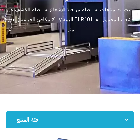
بيت
»
منتجات
»
نظام مراقبة الإشعاع
»
نظام الكشف عن
الإشعاع المحمول
»
EI-R101 البيئة X ، γ مكافئ الجرعة (معدل)
متر
فئة المنتج