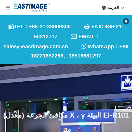
العربية

TEL : +86-21-33909300
FAX: +86-21-


50312717
EMAIL :

sales@eastimage.com.cn
WhatsApp：
+86
18221652268、18516681297
EI-R101 البيئة X ، γ مكافئ الجرعة (معدل)
متر