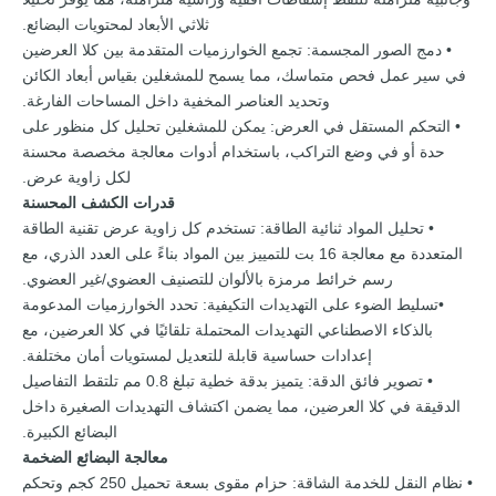
ثلاثي الأبعاد لمحتويات البضائع.
• دمج الصور المجسمة: تجمع الخوارزميات المتقدمة بين كلا العرضين
في سير عمل فحص متماسك، مما يسمح للمشغلين بقياس أبعاد الكائن
وتحديد العناصر المخفية داخل المساحات الفارغة.
• التحكم المستقل في العرض: يمكن للمشغلين تحليل كل منظور على
حدة أو في وضع التراكب، باستخدام أدوات معالجة مخصصة محسنة
لكل زاوية عرض.
قدرات الكشف المحسنة
• تحليل المواد ثنائية الطاقة: تستخدم كل زاوية عرض تقنية الطاقة
المتعددة مع معالجة 16 بت للتمييز بين المواد بناءً على العدد الذري، مع
رسم خرائط مرمزة بالألوان للتصنيف العضوي/غير العضوي.
•تسليط الضوء على التهديدات التكيفية: تحدد الخوارزميات المدعومة
بالذكاء الاصطناعي التهديدات المحتملة تلقائيًا في كلا العرضين، مع
إعدادات حساسية قابلة للتعديل لمستويات أمان مختلفة.
• تصوير فائق الدقة: يتميز بدقة خطية تبلغ 0.8 مم تلتقط التفاصيل
الدقيقة في كلا العرضين، مما يضمن اكتشاف التهديدات الصغيرة داخل
البضائع الكبيرة.
معالجة البضائع الضخمة
• نظام النقل للخدمة الشاقة: حزام مقوى بسعة تحميل 250 كجم وتحكم