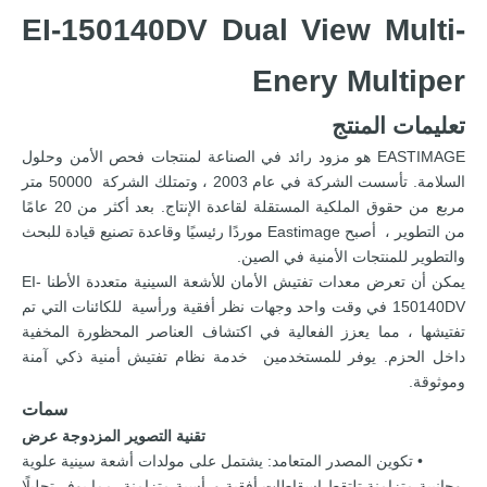
EI-150140DV Dual View Multi-
Enery Multiper
تعليمات المنتج
EASTIMAGE هو مزود رائد في الصناعة لمنتجات فحص الأمن وحلول
السلامة. تأسست الشركة في عام 2003 ، وتمتلك الشركة 50000 متر
مربع من حقوق الملكية المستقلة لقاعدة الإنتاج. بعد أكثر من 20 عامًا
من التطوير ، أصبح Eastimage موردًا رئيسيًا وقاعدة تصنيع قيادة للبحث
والتطوير للمنتجات الأمنية في الصين.
يمكن أن تعرض معدات تفتيش الأمان للأشعة السينية متعددة الأطنا EI-
150140DV في وقت واحد وجهات نظر أفقية ورأسية للكائنات التي تم
تفتيشها ، مما يعزز الفعالية في اكتشاف العناصر المحظورة المخفية
داخل الحزم. يوفر للمستخدمين خدمة نظام تفتيش أمنية ذكي آمنة
وموثوقة.
سمات
تقنية التصوير المزدوجة عرض
• تكوين المصدر المتعامد: يشتمل على مولدات أشعة سينية علوية
وجانبية متزامنة تلتقط إسقاطات أفقية ورأسية متزامنة، مما يوفر تحليلًا