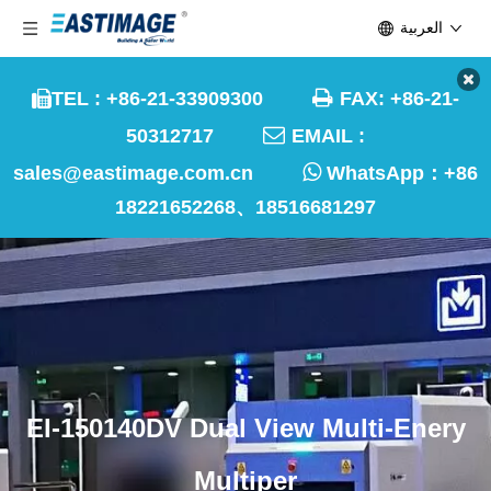
العربية

TEL : +86-21-33909300
FAX: +86-21-


50312717
EMAIL :

sales@eastimage.com.cn
WhatsApp：
+86
18221652268、18516681297
EI-150140DV Dual View Multi-Enery
Multiper