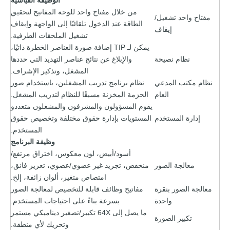
من خلال مفتاح واحد للوحة المفاتيح لتحقيق
مفتاح واحد تشغيل/
الطاقة عند الدخول تلقائيًا إلى الواجهة وإيقاف
إيقاف
تشغيل الملحقات الطرفية.
يمكن لـ TIP إضافة صورة العناصر الخطرة ذاتيًا،
نظام نصيحة
والإبلاغ عن نتائج عناصر التهديد التي حددها
المشغل، وتذكير الإشراف.
نظام مكتب المدعي
نظام برنامج تدريب المشغلين، باستخدام صور
العام
الحزمة المخزنة مسبقًا للنظام لتدريب المشغل.
يقوم المسؤولون والمشرفون والمشغلون متعددو
إدارة المستخدم
المستويات بإدارة حقوق مختلفة وتخصيص حقوق
المستخدم.
وظيفة البرنامج
أسود/أبيض، لون معكوس، اختراق مرتفع/
معالجة الصور
منخفض، تجريد غير عضوي/عضوي، تعزيز فائق،
امتصاص متغير، ألوان زائفة، إلخ.
معالجة الصور بنقرة
مفاتيح وظائف قابلة للتخصيص لمعالجة الصور
واحدة
بسرعة بناءً على احتياجات المستخدم.
ما يصل إلى 64X تكبير/تصغير ديناميكي مستمر
تكبير الصورة
وتحريك لأي منطقة.