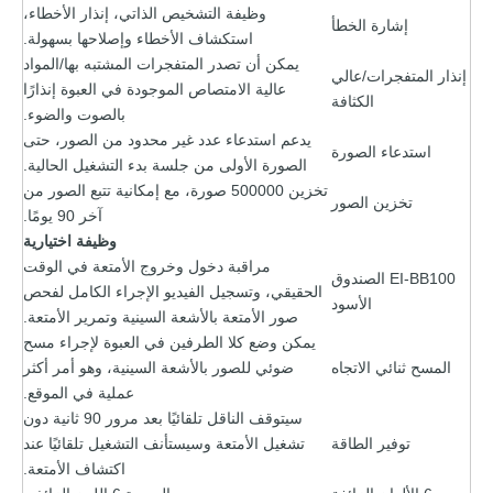
وظيفة التشخيص الذاتي، إنذار الأخطاء،
إشارة الخطأ
استكشاف الأخطاء وإصلاحها بسهولة.
يمكن أن تصدر المتفجرات المشتبه بها/المواد
إنذار المتفجرات/عالي
عالية الامتصاص الموجودة في العبوة إنذارًا
الكثافة
بالصوت والضوء.
يدعم استدعاء عدد غير محدود من الصور، حتى
استدعاء الصورة
الصورة الأولى من جلسة بدء التشغيل الحالية.
تخزين 500000 صورة، مع إمكانية تتبع الصور من
تخزين الصور
آخر 90 يومًا.
وظيفة اختيارية
مراقبة دخول وخروج الأمتعة في الوقت
EI-BB100 الصندوق
الحقيقي، وتسجيل الفيديو الإجراء الكامل لفحص
الأسود
صور الأمتعة بالأشعة السينية وتمرير الأمتعة.
يمكن وضع كلا الطرفين في العبوة لإجراء مسح
المسح ثنائي الاتجاه
ضوئي للصور بالأشعة السينية، وهو أمر أكثر
عملية في الموقع.
سيتوقف الناقل تلقائيًا بعد مرور 90 ثانية دون
توفير الطاقة
تشغيل الأمتعة وسيستأنف التشغيل تلقائيًا عند
اكتشاف الأمتعة.