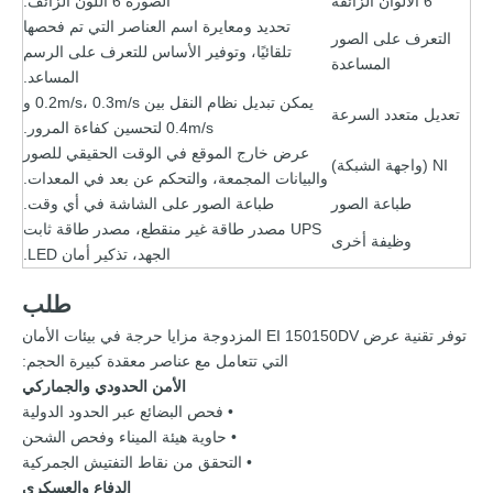
6 الألوان الزائفة
الصورة 6 اللون الزائف.
تحديد ومعايرة اسم العناصر التي تم فحصها
التعرف على الصور
تلقائيًا، وتوفير الأساس للتعرف على الرسم
المساعدة
المساعد.
يمكن تبديل نظام النقل بين 0.2m/s، 0.3m/s و
تعديل متعدد السرعة
0.4m/s لتحسين كفاءة المرور.
عرض خارج الموقع في الوقت الحقيقي للصور
NI (واجهة الشبكة)
والبيانات المجمعة، والتحكم عن بعد في المعدات.
طباعة الصور
طباعة الصور على الشاشة في أي وقت.
UPS مصدر طاقة غير منقطع، مصدر طاقة ثابت
وظيفة أخرى
الجهد، تذكير أمان LED.
طلب
توفر تقنية عرض EI 150150DV المزدوجة مزايا حرجة في بيئات الأمان
التي تتعامل مع عناصر معقدة كبيرة الحجم:
الأمن الحدودي والجماركي
• فحص البضائع عبر الحدود الدولية
• حاوية هيئة الميناء وفحص الشحن
• التحقق من نقاط التفتيش الجمركية
الدفاع والعسكري