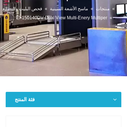
بيت
»
منتجات
»
ماسح الأشعة السينية
»
فحص البليت والبضائع
EI-150140DV Dual View Multi-Enery Multiper
»
فئة المنتج