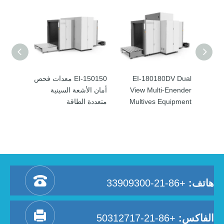
معدات فحص
EI-180180DV Dual
EI-150150 معدات فحص
ة
View Multi-Enender
أمان الأشعة السينية
Multives Equipment
متعددة الطاقة
هاتف:
+86-21-33909300
الفاكس:
+86-21-50312717