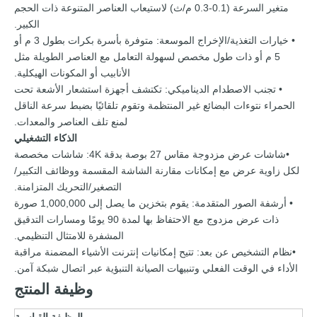
متغير السرعة (0.1-0.3 م/ث) لاستيعاب العناصر المتنوعة ذات الحجم
الكبير.
• خيارات التغذية/الإخراج الموسعة: متوفرة بأسرة بكرات بطول 3 م أو
5 م أو ذات طول مخصص لسهولة التعامل مع العناصر الطويلة مثل
الأنابيب أو المكونات الهيكلية.
• تجنب الاصطدام الديناميكي: تكتشف أجهزة استشعار الأشعة تحت
الحمراء نتوءات البضائع غير المنتظمة وتقوم تلقائيًا بضبط سرعة الناقل
لمنع تلف العناصر والمعدات.
الذكاء التشغيلي
•شاشات عرض مزدوجة مقاس 27 بوصة بدقة 4K: شاشات مخصصة
لكل زاوية عرض مع إمكانات مقارنة الشاشة المقسمة ووظائف التكبير/
التصغير/التحريك المتزامنة.
• أرشفة الصور المتقدمة: يقوم بتخزين ما يصل إلى 1,000,000 صورة
ذات عرض مزدوج مع الاحتفاظ بها لمدة 90 يومًا ومسارات التدقيق
المشفرة للامتثال التنظيمي.
•نظام التشخيص عن بعد: تتيح إمكانيات إنترنت الأشياء المضمنة مراقبة
الأداء في الوقت الفعلي وتنبيهات الصيانة التنبؤية عبر اتصال شبكة آمن.
وظيفة المنتج
الوظيفة القياسية