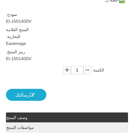
نموذج:
EI-150140DV
المنتج العلامة
التجارية:
Eastimage
رمز المنتج:
EI-150140DV
الكمية:
رسالتك
وصف المنتج
مواصفات المنتج