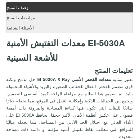
وصف المنتج
مواصفات المنتج
الأسئلة الشائعة
EI-5030A معدات التفتيش الأمنية
للأشعة السينية
تعليمات المنتج
تعتبر بمثابة
معدات الفحص الأمني ​​EI 5030A X Ray
حل مدمج ولكنه
قوي مصمم للفحص الفعال للحقائب الصغيرة والبريد والأشياء المحمولة
باليد. تم تصميم هذا النظام مع مراعاة الراحة كمبدأ أساسي للتصميم،
ويجمع بين الجماليات الذكية وإمكانية التنقل في الموقع، مما يجعله خيارًا
شائعًا للبيئات التي تكون فيها كفاءة المساحة والمرونة ذات أهمية
قصوى. على عكس أنظمة الأمان الأكبر حجمًا، يحافظ EI 5030A على
الأداء العالي مع احتلال الحد الأدنى من المساحة، مما يجعله مثاليًا
للمواقع التي تتطلب نقاط تفتيش أمنية مؤقتة أو دائمة ذات مساحة
محدودة.