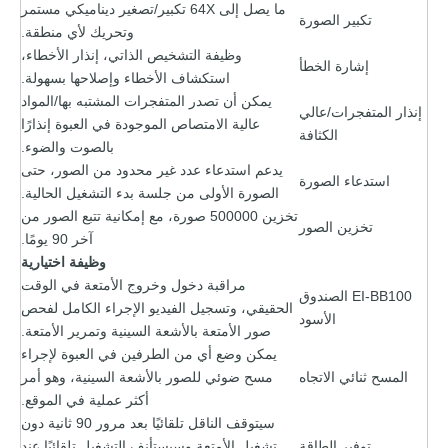
ما يصل إلى 64X تكبير/تصغير ديناميكي مستمر
تكبير الصورة
وتحريك لأي منطقة.
وظيفة التشخيص الذاتي، إنذار الأخطاء،
إشارة الخطأ
استكشاف الأخطاء وإصلاحها بسهولة.
يمكن أن تصدر المتفجرات المشتبه بها/المواد
إنذار المتفجرات/عالي
عالية الامتصاص الموجودة في العبوة إنذارًا
الكثافة
بالصوت والضوء.
يدعم استدعاء عدد غير محدود من الصور، حتى
استدعاء الصورة
الصورة الأولى من جلسة بدء التشغيل الحالية.
تخزين 500000 صورة، مع إمكانية تتبع الصور من
تخزين الصور
آخر 90 يومًا.
وظيفة اختيارية
مراقبة دخول وخروج الأمتعة في الوقت
EI-BB100 الصندوق
الحقيقي، وتسجيل الفيديو الإجراء الكامل لفحص
الأسود
صور الأمتعة بالأشعة السينية وتمرير الأمتعة.
يمكن وضع أي من الطرفين في العبوة لإجراء
المسح ثنائي الاتجاه
مسح ضوئي للصور بالأشعة السينية، وهو أمر
أكثر عملية في الموقع.
سيتوقف الناقل تلقائيًا بعد مرور 90 ثانية دون
توفير الطاقة
تشغيل الأمتعة وسيستأنف التشغيل تلقائيًا عند