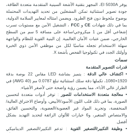
يوفر EI 5030A، المجهز بتقنية الأشعة السينية المتقدمة متعددة الطاقة،
جودة تصوير استثنائية تمكن المشغلين من تحديد التهديدات المحتملة
بوضوح ملحوظ دون فتح الطرود. ويضمن امتثاله لمعايير السلامة الدولية،
بما في ذلك شهادات
CE
و
FCC
، التشغيل الآمن مع مستويات تسرب
إشعاعي أقل من 1 ميكروجي/ساعة على مسافة 5 سم من السطح
الخارجي، ضمن عتبات الأمان العالمية. إن البنية القوية للنظام والواجهة
سهلة الاستخدام تجعله مناسبًا لكل من موظفي الأمن ذوي الخبرة
وأولئك الجدد في تكنولوجيا الفحص بأشعة X.
سمات
قدرات التصوير المتقدمة
•
اكتشاف عالي الدقة
: يتميز بشاشة LED مقاس 22 بوصة بدقة
1920×1080، تكملها دقة سلك استثنائية تبلغ 0.0787 مم (40 AWG) في
الطراز عالي الأداء، مما يضمن رؤية واضحة حتى لأصغر الأشياء.
•
معالجة متعددة الاستخدامات للصور
: توفر أدوات متعددة لتحسين
الصورة، بما في ذلك قلب اللون الأسود/الأبيض، وأوضاع الاختراق العالية/
المنخفضة، وتجريد المواد غير العضوية/العضوية، والتحسين الفائق،
والامتصاص المتغير، و6 خيارات للألوان الزائفة لتحديد التهديد بشكل
أفضل.
•
وظيفة التكبير/التصغير القوية
: تدعم التكبير/التصغير الديناميكي