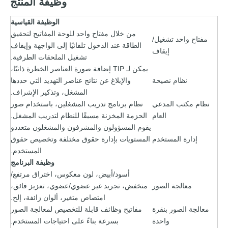
وظيفة المنتج
الوظيفة القياسية
من خلال مفتاح واحد للوحة المفاتيح لتحقيق
مفتاح واحد تشغيل/
الطاقة عند الدخول تلقائيًا إلى الواجهة وإيقاف
إيقاف
تشغيل الملحقات الطرفية.
يمكن لـ TIP إضافة صورة العناصر الخطرة ذاتيًا،
نظام نصيحة
والإبلاغ عن نتائج عناصر التهديد التي حددها
المشغل، وتذكير الإشراف.
نظام مكتب المدعي
نظام برنامج تدريب المشغلين، باستخدام صور
العام
الحزمة المخزنة مسبقًا للنظام لتدريب المشغل.
يقوم المسؤولون والمشرفون والمشغلون متعددو
إدارة المستخدم
المستويات بإدارة حقوق مختلفة وتخصيص حقوق
المستخدم.
وظيفة البرنامج
أسود/أبيض، لون معكوس، اختراق مرتفع/
معالجة الصور
منخفض، تجريد غير عضوي/عضوي، تعزيز فائق،
امتصاص متغير، ألوان زائفة، إلخ.
معالجة الصور بنقرة
مفاتيح وظائف قابلة للتخصيص لمعالجة الصور
واحدة
بسرعة بناءً على احتياجات المستخدم.