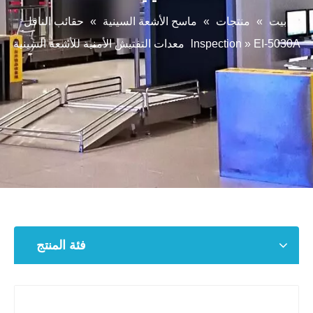
بيت
»
منتجات
»
ماسح الأشعة السينية
»
حقائب الناقل
EI-5030A معدات التفتيش الأمنية للأشعة السينية
»
lnspection
فئة المنتج