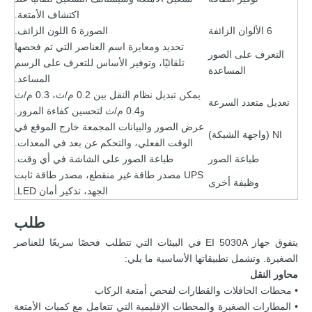
اكتشاف الأمتعة.
6 الألوان الزائفة
الصورة 6 اللون الزائف.
تحديد ومعايرة اسم العناصر التي تم فحصها
التعرف على الصور
تلقائيًا، وتوفير الأساس للتعرف على الرسم
المساعدة
المساعد.
يمكن تبديل نظام النقل بين 0.2 م/ث، 0.3 م/ث
تعديل متعدد السرعة
و0.4 م/ث لتحسين كفاءة المرور.
عرض الصور والبيانات المجمعة خارج الموقع في
NI (واجهة الشبكة)
الوقت الفعلي، والتحكم عن بعد في المعدات.
طباعة الصور
طباعة الصور على الشاشة في أي وقت.
UPS مصدر طاقة غير منقطع، مصدر طاقة ثابت
وظيفة أخرى
الجهد، تذكير أمان LED.
طلب
يتفوق جهاز EI 5030A في البيئات التي تتطلب فحصًا سريعًا للعناصر
الصغيرة. وتشمل تطبيقاتها الأساسية ما يلي:
محاور النقل
• محطات الحافلات والقطارات لفحص أمتعة الركاب
• المطارات الصغيرة والمحطات الإقليمية التي تتعامل مع كميات الأمتعة