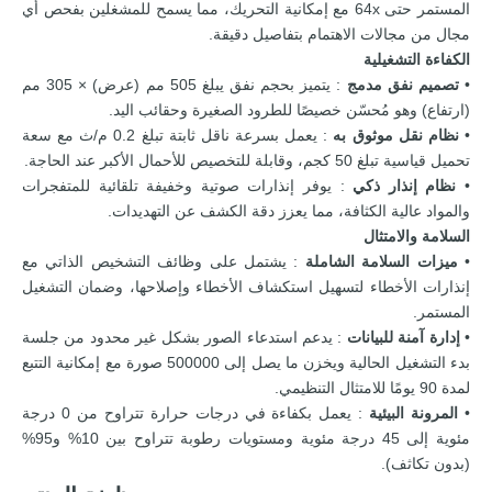
المستمر حتى 64x مع إمكانية التحريك، مما يسمح للمشغلين بفحص أي
مجال من مجالات الاهتمام بتفاصيل دقيقة.
الكفاءة التشغيلية
•
تصميم نفق مدمج
: يتميز بحجم نفق يبلغ 505 مم (عرض) × 305 مم
(ارتفاع) وهو مُحسّن خصيصًا للطرود الصغيرة وحقائب اليد.
•
نظام نقل موثوق به
: يعمل بسرعة ناقل ثابتة تبلغ 0.2 م/ث مع سعة
تحميل قياسية تبلغ 50 كجم، وقابلة للتخصيص للأحمال الأكبر عند الحاجة.
•
نظام إنذار ذكي
: يوفر إنذارات صوتية وخفيفة تلقائية للمتفجرات
والمواد عالية الكثافة، مما يعزز دقة الكشف عن التهديدات.
السلامة والامتثال
•
ميزات السلامة الشاملة
: يشتمل على وظائف التشخيص الذاتي مع
إنذارات الأخطاء لتسهيل استكشاف الأخطاء وإصلاحها، وضمان التشغيل
المستمر.
•
إدارة آمنة للبيانات
: يدعم استدعاء الصور بشكل غير محدود من جلسة
بدء التشغيل الحالية ويخزن ما يصل إلى 500000 صورة مع إمكانية التتبع
لمدة 90 يومًا للامتثال التنظيمي.
•
المرونة البيئية
: يعمل بكفاءة في درجات حرارة تتراوح من 0 درجة
مئوية إلى 45 درجة مئوية ومستويات رطوبة تتراوح بين 10% و95%
(بدون تكاثف).