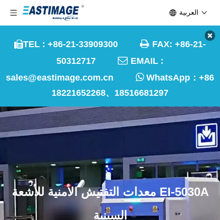
العربية

TEL : +86-21-33909300
FAX: +86-21-


50312717
EMAIL :

sales@eastimage.com.cn
WhatsApp：
+86
18221652268、18516681297
EI-5030A معدات التفتيش الأمنية للأشعة
السينية