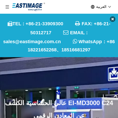
العربية

TEL : +86-21-33909300
FAX: +86-21-


50312717
EMAIL :

sales@eastimage.com.cn
WhatsApp：
+86
18221652268、18516681297
EI-MD3000 C24 عالي الحساسية الكشف
عن المعادن الرقمي