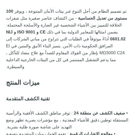
تم تصميم النظام من أجل التنوع عبر بيئات الأمان المتنوعة ، ويوفر
100
مستوى من تعديل الحساسية
- من اكتشاف عناصر صغيرة مثل شفرات
الحلاقة للتمييز بين الأشياء الشخصية غير الضارة والأسلحة المحتملة.
يضمن امتثالها للمعايير الدولية بما في ذلك
CE و ISO 9001 و NIJ
0601.02
أداءً موثوقاً في الطلبات التي تتراوح من مباني الشركات إلى
المرافق الحكومية ذات الأمن. يتميز البناء الأنيق والمتين في EI
MD3000 C24 بإطار من الفولاذ المقاوم للصدأ مع علاج مضاد للتآكل ،
مما يدعم التشغيل المستمر في كل من البيئات الخارجية الداخلية
والسيطرة.
ميزات المنتج
تقنية الكشف المتقدمة
•
صفيف الكشف عن منطقة 24
: توفر مناطق الكشف الأفقية والرأسية
المستقلة توطين دقيق للأشياء المعدنية ، مع مؤشرات بصرية تظهر وضع
التهديد على شاشة صورة ظلية بشرية.
•
معالجة الإشارات الرقمية
: تقوم الخوارزميات المتقدمة بتصفية