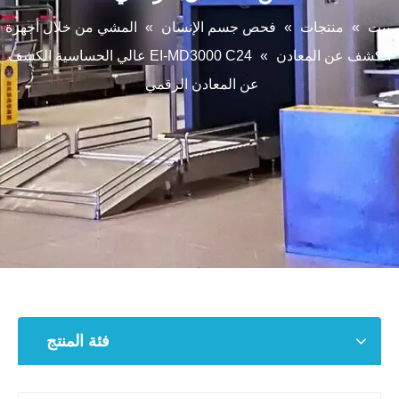
بيت
»
منتجات
»
فحص جسم الإنسان
»
المشي من خلال أجهزة
الكشف عن المعادن
»
EI-MD3000 C24 عالي الحساسية الكشف
عن المعادن الرقمي
فئة المنتج