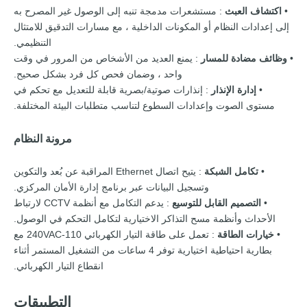
•
اكتشاف العبث
: مستشعرات مدمجة تنبه إلى الوصول غير المصرح به
إلى إعدادات النظام أو المكونات الداخلية ، مع مسارات التدقيق للامتثال
التنظيمي.
•
وظائف مضادة للمسار
: يمنع العديد من الأشخاص من المرور في وقت
واحد ، وضمان فحص كل فرد بشكل صحيح.
•
إدارة الإنذار
: إنذارات صوتية/بصرية قابلة للتعديل مع تحكم في
مستوى الصوت وإعدادات السطوع لتناسب متطلبات البيئة المختلفة.
مرونة النظام
•
تكامل الشبكة
: يتيح اتصال Ethernet المراقبة عن بُعد والتكوين
وتسجيل البيانات عبر برنامج إدارة الأمان المركزي.
•
التصميم القابل للتوسيع
: يدعم التكامل مع أنظمة CCTV لارتباط
الأحداث وأنظمة مسح التذاكر الاختيارية لتكامل التحكم في الوصول.
•
خيارات الطاقة
: تعمل على طاقة التيار الكهربائي 110-240VAC مع
بطارية احتياطية اختيارية توفر 4 ساعات من التشغيل المستمر أثناء
انقطاع التيار الكهربائي.
التطبيقات