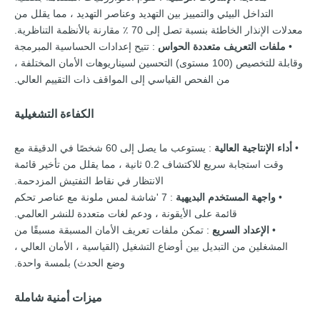
التداخل البيئي والتمييز بين التهديد وعناصر التهديد ، مما يقلل من
معدلات الإنذار الخاطئة بنسبة تصل إلى 70 ٪ مقارنة بالأنظمة التناظرية.
•
ملفات التعريف متعددة الحواس
: تتيح إعدادات الحساسية المبرمجة
وقابلة للتخصيص (100 مستوى) التحسين لسيناريوهات الأمان المختلفة ،
من الفحص القياسي إلى المواقف ذات التقييم العالي.
الكفاءة التشغيلية
•
أداء الإنتاجية العالية
: يستوعب ما يصل إلى 60 شخصًا في الدقيقة مع
وقت استجابة سريع للاكتشاف 0.2 ثانية ، مما يقلل من تأخير قائمة
الانتظار في نقاط التفتيش المزدحمة.
•
واجهة المستخدم البديهية
: 7 'شاشة لمس ملونة مع عناصر تحكم
قائمة على الأيقونة ، ودعم لغات متعددة للنشر العالمي.
•
الإعداد السريع
: تمكن ملفات تعريف الأمان المسبقة مسبقًا من
المشغلين من التبديل بين أوضاع التشغيل (القياسية ، الأمان العالي ،
وضع الحدث) بلمسة واحدة.
ميزات أمنية شاملة