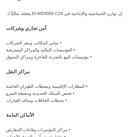
إن توازن الحساسية والإنتاجية في EI MD3000 C24 يجعله مثاليًا لـ:
أمن تجاري وشركات
• مباني المكاتب ومقر الشركات
• المؤسسات المالية والمراكز المصرفية
• مؤسسات البيع بالتجزئة الفاخرة ومراكز التسوق
مراكز النقل
• المطارات الإقليمية ومحطات الطيران الخاصة
• فحص السكك الحديدية ومحطة المترو
• محطات الحافلات ومنافذ العبارات
الأماكن العامة
• مراكز المؤتمرات وقاعات المعارض
• نقاط تفتيش أمن الفندق للأحداث