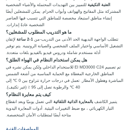
العتبة التكيفية
للتمييز بين التهديدات المحتملة والأشياء الشخصية
المشتركة مثل المفاتيح والهواتف وأبواب الحزام. يمكن للمشغلين أيضًا
إنشاء مناطق استبعاد مخصصة للمناطق التي تتسبب فيها العناصر
الشخصية عادةً إنذارات.
ما هو التدريب المطلوب للمشغلين؟
تتطلب الواجهة البديهية الحد الأدنى من التدريب-من
1-2 ساعة
لإتقان
التشغيل الأساسي واختيار الملف الشخصي والصيانة الروتينية. يتم توفير
أدلة مستخدم شاملة ودروس فيديو بالفيديو بلغات متعددة.
هل يمكن استخدام النظام في الهواء الطلق؟
تم تصميم EI MD3000 C24 للاستخدام الداخلي ولكن يمكن نشره في
المناطق الخارجية المغطاة مع الحماية المناسبة من أشعة الشمس
المباشرة وهطول الأمطار. تعمل في درجات حرارة تتراوح بين 0 ℃ إلى
40 ℃ والرطوبة تصل إلى 95 ٪ (غير تكثيف).
كيف يتم معايرة النظام؟
يتميز الكاشف
بالمعايرة الذاتية التلقائية
التي تعمل يوميًا وبعد انقطاع
التيار الكهربائي ، مع ضبط التغييرات البيئية. أدوات المعايرة اليدوية
متاحة أيضًا لمتطلبات الأمان المتخصصة.
المواصفات الفنية