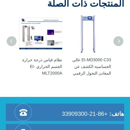
المنتجات ذات الصلة
EI-MD3000 C عالية
EI-MD3000 C33 عالي
نظام قياس درجة حرارة
ي
الحساسية الكشف عن
الجسم الحراري EI-
ن
المعادن التجول الرقمي
MLT2000A
هاتف:
+86-21-33909300