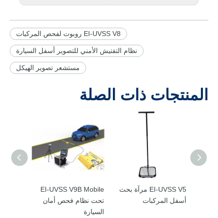
EI-UVSS V8 روبوت لفحص المركبات
نظام التفتيش الأمني ​​للتصوير أسفل السيارة
مستشعر تصوير الهيكل
المنتجات ذات الصلة
E مرآة بحث
EI-UVSS V5 مرآة بحث
EI-UVSS V9B Mobile
أسفل المركبات
تحت نظام فحص أمان
السيارة