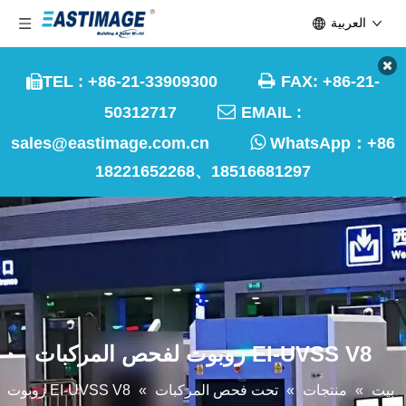
العربية

TEL : +86-21-33909300
FAX: +86-21-


50312717
EMAIL :

sales@eastimage.com.cn
WhatsApp：
+86
18221652268、18516681297
EI-UVSS V8 روبوت لفحص المركبات
بيت
»
منتجات
»
تحت فحص المركبات
»
EI-UVSS V8 روبوت