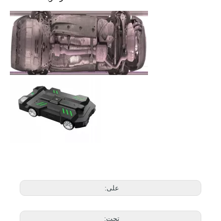
على:
تحت: