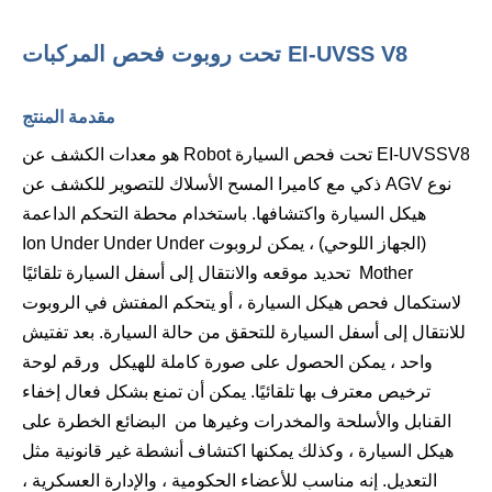
EI-UVSS V8 تحت روبوت فحص المركبات
مقدمة
المنتج
EI-UVSSV8 تحت فحص السيارة Robot هو معدات الكشف عن
نوع AGV ذكي مع كاميرا المسح الأسلاك للتصوير للكشف عن
هيكل السيارة واكتشافها. باستخدام محطة التحكم الداعمة
(الجهاز اللوحي) ،
يمكن لروبوت Ion Under Under Under
Mother تحديد موقعه والانتقال إلى أسفل السيارة تلقائيًا
لاستكمال فحص هيكل السيارة ، أو يتحكم المفتش في الروبوت
للانتقال إلى أسفل السيارة للتحقق من حالة السيارة. بعد تفتيش
واحد ، يمكن الحصول على صورة كاملة للهيكل ورقم لوحة
ترخيص معترف بها تلقائيًا. يمكن أن تمنع بشكل فعال إخفاء
القنابل والأسلحة والمخدرات وغيرها من البضائع الخطرة على
هيكل السيارة ، وكذلك يمكنها اكتشاف أنشطة غير قانونية مثل
التعديل. إنه مناسب للأعضاء الحكومية ، والإدارة العسكرية ،