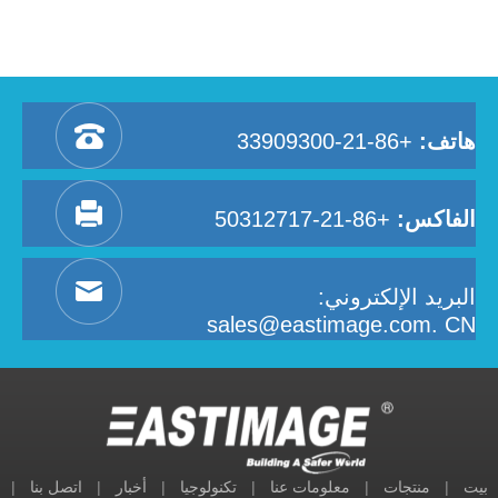
هاتف:
+86-21-33909300
الفاكس:
+86-21-50312717
البريد الإلكتروني:
sales@eastimage.com. CN
بيت
|
منتجات
|
معلومات عنا
|
تكنولوجيا
|
أخبار
|
اتصل بنا
|