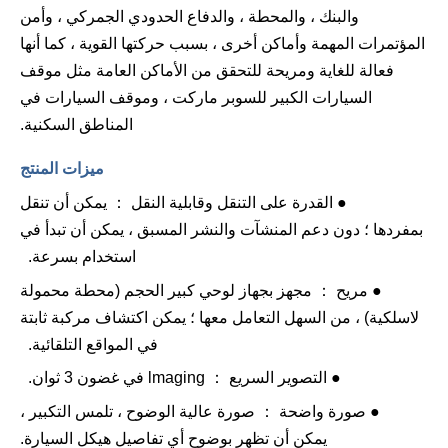
والبنك ، والمحطة ، والدفاع الحدودي الجمركي ، وأمن
المؤتمرات المهمة وأماكن أخرى ، بسبب حركتها القوية ، كما أنها
فعالة للغاية ومريحة
للتحقق من الأماكن العامة مثل موقف
السيارات الكبير للسوبر ماركت ، وموقف السيارات في
المناطق السكنية.
ميزات
المنتج
● القدرة على التنقل وقابلية النقل ： يمكن أن تنقل
بمفردها ؛ دون دعم المنشآت والنشر المسبق ، يمكن أن تبدأ في
استخدام بسرعة.
● مريح
： مجهز بجهاز لوحي كبير الحجم (محطة محمولة
لاسلكية) ، من السهل التعامل معها ؛ يمكن اكتشاف مركبة ثابتة
في المواقع التلقائية.
● التصوير السريع ： lmaging في غضون 3 ثوان.
● صورة واضحة ： صورة عالية الوضوح ، تلمس التكبير ،
يمكن أن تظهر بوضوح أي تفاصيل هيكل السيارة.