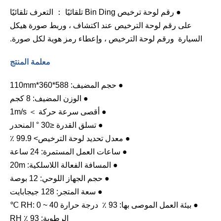
● رقم لوحة ترخيص Bin Ding تلقائيًا
： التعرف تلقائيًا
على رقم لوحة الترخيص عند اكتشاف ، وربط صورة هيكل
السيارة ورقم لوحة الترخيص ، وإعطاء رمز هوية لكل صورة.
معلمة
المنتج
● حجم المضيف: 588*360*110mm
● الوزن المضيف: 8 كجم
● أقصى سرعة حركة ＞ 1m/s
● تسلق القدرة ≤30 ° المنحدر
● معدل تحديد لوحة الترخيص> 99.9 ٪
● ساعات العمل المستمرة: 24 ساعة
● المسافة الفعالة اللاسلكية: 20m
● حجم الجهاز اللوحي: 12 بوصة
● سعة المتجر: 128 جيجابايت
● بيئة العمل الموصى بها: 93 ٪ درجة حرارة RH: 0 ~ 40 ℃
الرطوبة: 93 ٪ RH