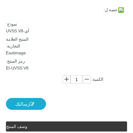
حصة ل:
نموذج:
آي-UVSS V8
المنتج العلامة
التجارية:
Eastimage
رمز المنتج:
EI-UVSS V8
الكمية:
رسالتك
وصف المنتج