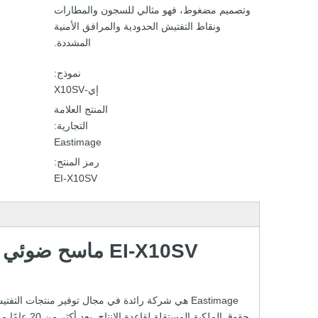
وتصميم مضغوط، فهو مثالي للسجون والمطارات
ونقاط التفتيش الحدودية والمرافق الأمنية
المشددة.
نموذج:
إي-X10SV
المنتج العلامة
التجارية:
Eastimage
رمز المنتج:
EI-X10SV
EI-X10SV ماسح ضوئي لأمن الأفراد بالأشعة السينية بجرعات صغيرة