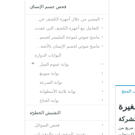
فحص جسم الإنسان
المشي من خلال أجهزة الكشف عن المعادن
التعامل مع أجهزة الكشف التي عقدت
ماسح ضوئي لموجة المليمتر لجسم الإنسان
ماسح ضوئي لجسم الإنسان بالأشعة تحت الحمراء والحرارية
البوابات الدوارة
بوابة عموم الميل
بوابة سوينغ
بوابة السرعة
المنتج
بوابة ثلاثية الأسطوانة
بوابة الجناح
التفتيش الخطرة
لشركة
فحص السوائل
منتجات التفتيش الأمني ​​وحلول السلامة. تأسست الشركة في عام 2003، وتمتلك 50,000 متر مربع من
تفتيش المتفجرات والمخدرات
ر وتصنيع رائدة للمنتجات