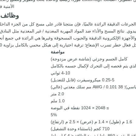
الأمنية 
وظائف ا
ت الجرعات الدقيقة الرائدة عالميًا، فإن منتجنا قادر على مسح كل من الجزء الد
 نتائج المسح والأداء ضد المواد المهربة المعدنية / غير المعدنية مثل البنادق
لأجهزة الإلكترونية الدقيقة والحبوب المسحوقة وغيرها هي الرائدة في جميع أنحا
مواصفة
كامل الجسم وجزئي (شاشة عرض مزدوجة)
لذي يتم فحصه إلى التحرك لإكمال جسمه بالكامل
4-10 ثواني
0.25-5 ميكروسيفرت (قابل للتعديل)
2.0 متر
1.0 ملم
≥ 2048 × 1024 نقطة في البوصة
5%
1.6 م (طول) × 1.4 م (عرض) × 2.5 م (ارتفاع)
710 كجم (باستثناء وحدة التشغيل)
رة 850 واط ؛ ذروة الطاقة < 4 كيلو واط