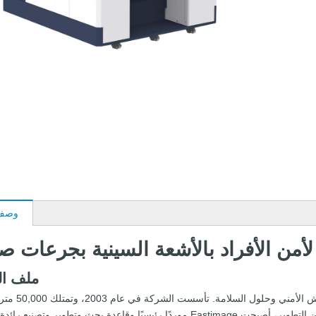
وصف 
ملف ا
Eastimage هي شركة رائدة في مجال توفير 
حقوق الملكية المستقلة لقاعدة الإنتاج. بعد أكثر من 20 عامًا من التطوير، أصبحت Eastimage موردًا رئيسيًا وقاعدة بحث وتطوي