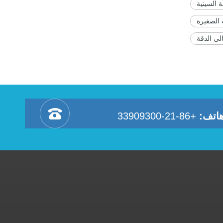
ة السينية
 الصغيرة
لي الدقة
اتف:
+86-21-33909300