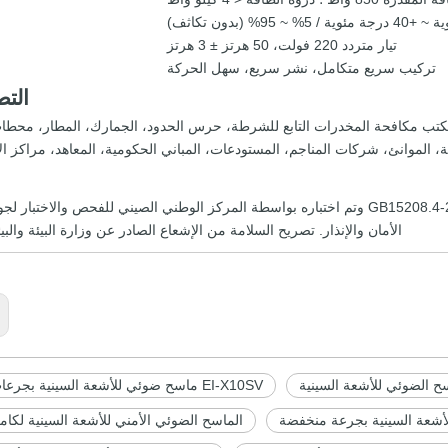
تيار متردد 220 فولت، 50 هرتز ± 3 هرتز
تركيب سريع متكامل، نشر سريع، سهل الحركة
التط
كتب مكافحة المخدرات التابع للشرطة، حرس الحدود، الجمارك، المطار، محط
ة، الموانئ، شركات المناجم، المستودعات، المباني الحكومية، المعاهد، مراكز ا
متوافق مع GB15208.4-2018، GA926-2011، ANSI/HPS N43.17-2009 وتم اختباره بواسطة المركز الوطني الصيني للفحص والاخ
الأمان والإنذار. تصريح السلامة من الإشعاع الصادر عن وزارة البيئة والبيئ
ح الضوئي للأشعة السينية
EI-X10SV ماسح ضوئي للأشعة السينية بجرعات صغيرة
شعة السينية بجرعة منخفضة
الماسح الضوئي الأمني ​​للأشعة السينية لكا