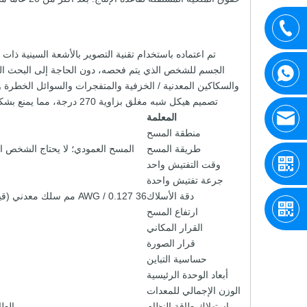
تم اعتماده باستخدام تقنية التصوير بالأشعة السينية ذا
الجسم للشخص الذي يتم فحصه، دون الحاجة إلى البحث اليدوي.
والسكاكين المعدنية / الخزفية والمتفجرات والسوائل الخطرة وا
تصميم هيكل شبه مغلق بزاوية 270 درجة، مما يمنع بشكل فعال خطر تسرب الإشعاع؛ ترقية اختيارية إلى هيكل محمي بالكامل بزاوية 360 درجة.
المعلمة
منطقة المسح
طريقة المسح
المسح العمودي؛ لا يحتاج الشخص ا
وقت التفتيش واحد
جرعة تفتيش واحدة
دقة الأسلاك
36 AWG / 0.127 مم سلك معدني (قياسي)؛ 38 AWG / 0.101 مم سلك معدني (عالي)
ارتفاع المسح
القرار المكاني
قرار الصورة
حساسية التباين
أبعاد الوحدة الرئيسية
الوزن الإجمالي للمعدات
استهلاك طاقة النظام
الطاقة المقد