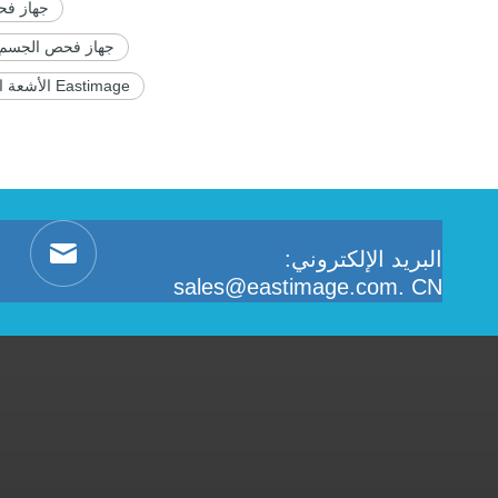
جهاز فح
جهاز فحص الجسم ب
Eastimage الأشعة السينية الماسح الضوئي لأمن الموظفين
البريد الإلكتروني:
sales@eastimage.com. CN