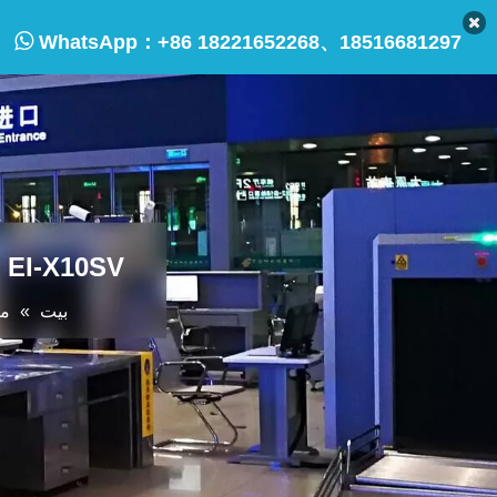

WhatsApp：
+86 18221652268、18516681297
EI-X10SV ماسح ضوئي لأمن الأفراد بالأشعة السينية بجرعات صغيرة
بيت
»
من