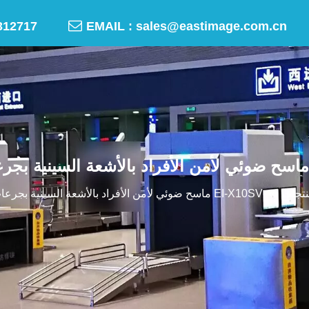

-50312717
EMAIL :
sales@eastimage.com.cn
تجات
»
EI-X10SV ماسح ضوئي لأمن الأفراد بالأشعة السينية بجرعات صغيرة