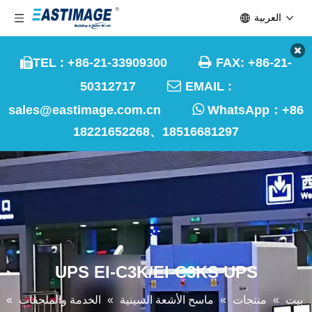
العربية

TEL : +86-21-33909300
FAX: +86-21-


50312717
EMAIL :

sales@eastimage.com.cn
WhatsApp：
+86
18221652268、18516681297
UPS EI-C3K/EI-C3KS UPS
بيت
»
منتجات
»
ماسح الأشعة السينية
»
الخدمة والملحقات
»