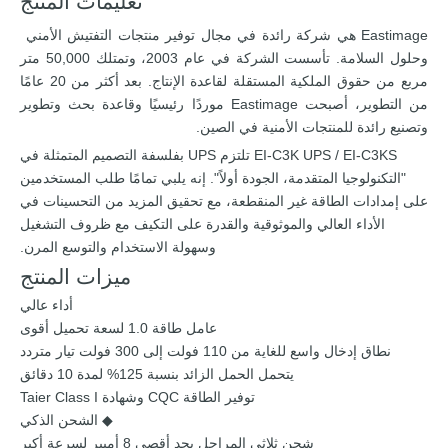
تعليمات المنتج
Eastimage هي شركة رائدة في مجال توفير منتجات التفتيش الأمني ​​
وحلول السلامة. تأسست الشركة في عام 2003، وتمتلك 50,000 متر
مربع من حقوق الملكية المستقلة لقاعدة الإنتاج. بعد أكثر من 20 عامًا
من التطوير، أصبحت Eastimage موردًا رئيسيًا وقاعدة بحث وتطوير
وتصنيع رائدة للمنتجات الأمنية في الصين.
EI-C3K UPS / EI-C3KS تلتزم UPS بفلسفة التصميم المتمثلة في
"التكنولوجيا المتقدمة، الجودة أولاً". إنه يلبي تمامًا طلب المستخدمين
على إمدادات الطاقة غير المنقطعة، مع تحقيق المزيد من التحسينات في
الأداء العالي والموثوقية والقدرة على التكيف مع ظروف التشغيل
وسهولة الاستخدام والتوسع المرن.
ميزات المنتج
أداء عالي
عامل طاقة 1.0 لسعة تحميل أقوى
نطاق إدخال واسع للغاية من 110 فولت إلى 300 فولت تيار متردد
يتحمل الحمل الزائد بنسبة 125% لمدة 10 دقائق
توفير الطاقة CQC وشهادة Taier Class I
◆ الشحن الذكي
شحن ثلاثي المراحل بحد أقصى 8 أمبير لسرعة أكبر