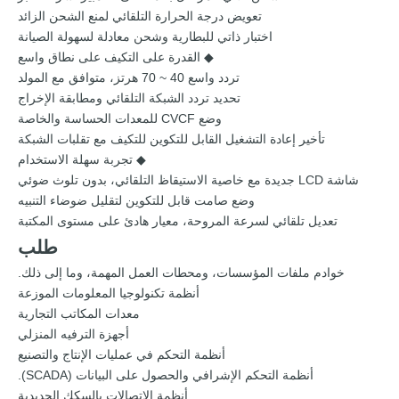
تعويض درجة الحرارة التلقائي لمنع الشحن الزائد
اختبار ذاتي للبطارية وشحن معادلة لسهولة الصيانة
◆ القدرة على التكيف على نطاق واسع
تردد واسع 40 ~ 70 هرتز، متوافق مع المولد
تحديد تردد الشبكة التلقائي ومطابقة الإخراج
وضع CVCF للمعدات الحساسة والخاصة
تأخير إعادة التشغيل القابل للتكوين للتكيف مع تقلبات الشبكة
◆ تجربة سهلة الاستخدام
شاشة LCD جديدة مع خاصية الاستيقاظ التلقائي، بدون تلوث ضوئي
وضع صامت قابل للتكوين لتقليل ضوضاء التنبيه
تعديل تلقائي لسرعة المروحة، معيار هادئ على مستوى المكتبة
طلب
خوادم ملفات المؤسسات، ومحطات العمل المهمة، وما إلى ذلك.
أنظمة تكنولوجيا المعلومات الموزعة
معدات المكاتب التجارية
أجهزة الترفيه المنزلي
أنظمة التحكم في عمليات الإنتاج والتصنيع
أنظمة التحكم الإشرافي والحصول على البيانات (SCADA).
أنظمة الاتصالات بالسكك الحديدية