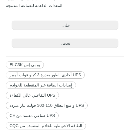
المعدات الداعمة للصناعة المدمجة
على:
تحت:
يو بي إس EI-C3K
UPS أحادي الطور بقدرة 3 كيلو فولت أمبير
إمدادات الطاقة غير المنقطعة للخوادم
UPS التفاعلي عالي الكفاءة
UPS واسع النطاق 110-300 فولت تيار متردد
UPS صناعي معتمد من CE
الطاقة الاحتياطية للخادم المعتمدة من CQC