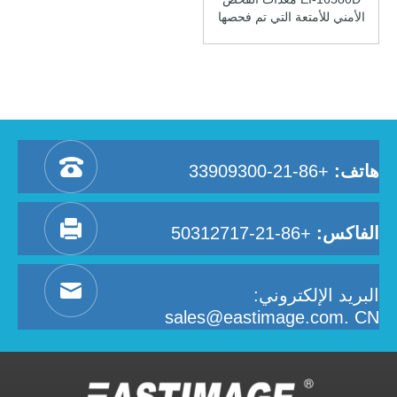
الأمني ​​للأمتعة التي تم فحصها
بالأشعة السينية ذات الرؤية
المزدوجة
هاتف:
+86-21-33909300
الفاكس:
+86-21-50312717
البريد الإلكتروني:
sales@eastimage.com. CN