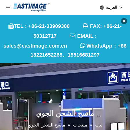
العربية

TEL : +86-21-33909300
FAX: +86-21-


50312717
EMAIL :

sales@eastimage.com.cn
WhatsApp：
+86
18221652268、18516681297
ماسح الشحن الجوي
بيت
»
منتجات
»
ماسح الشحن الجوي