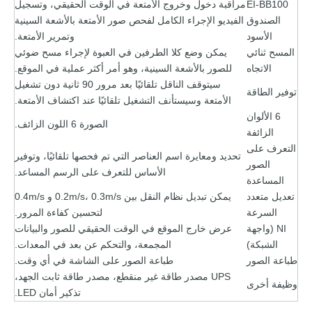
EI-BB100
مراقبة دخول وخروج الأمتعة في الوقت الحقيقي، وتسجيل
الصندوق
الفيديو الإجراء الكامل لفحص صور الأمتعة بالأشعة السينية
الأسود
وتمرير الأمتعة.
المسح ثنائي
يمكن وضع كلا الطرفين في العبوة لإجراء مسح ضوئي
الاتجاه
للصور بالأشعة السينية، وهو أمر أكثر عملية في الموقع.
سيتوقف الناقل تلقائيًا بعد مرور 90 ثانية دون تشغيل
توفير الطاقة
الأمتعة وسيستأنف التشغيل تلقائيًا عند اكتشاف الأمتعة.
6 الألوان
الصورة 6 اللون الزائف.
الزائفة
التعرف على
تحديد ومعايرة اسم العناصر التي تم فحصها تلقائيًا، وتوفير
الصور
الأساس للتعرف على الرسم المساعد.
المساعدة
تعديل متعدد
يمكن تبديل نظام النقل بين 0.2m/s، 0.3m/s و 0.4m/s
السرعة
لتحسين كفاءة المرور.
NI (واجهة
عرض خارج الموقع في الوقت الحقيقي للصور والبيانات
الشبكة)
المجمعة، والتحكم عن بعد في المعدات.
طباعة الصور
طباعة الصور على الشاشة في أي وقت.
UPS مصدر طاقة غير منقطع، مصدر طاقة ثابت الجهد،
وظيفة أخرى
تذكير أمان LED.