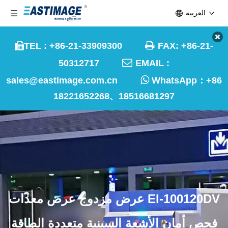
العربية

TEL : +86-21-33909300
FAX: +86-21-


50312717
EMAIL :

sales@eastimage.com.cn
WhatsApp：
+86
18221652268、18516681297
EI-100120DV عرض مزدوج عرض معدات
فحص أمان الأشعة السينية متعددة الطاقة