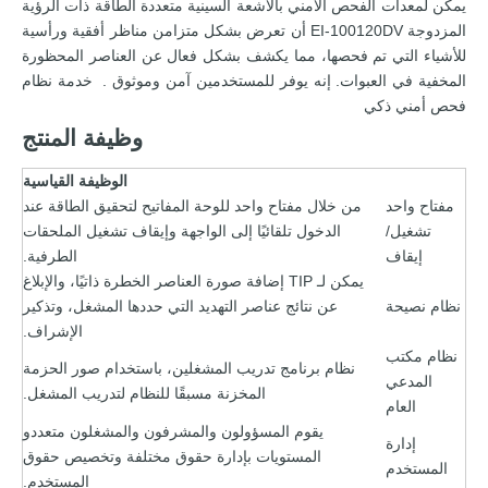
يمكن لمعدات الفحص الأمني ​​بالأشعة السينية متعددة الطاقة ذات الرؤية
المزدوجة EI-100120DV أن تعرض بشكل متزامن مناظر أفقية ورأسية
للأشياء التي تم فحصها، مما يكشف بشكل فعال عن العناصر المحظورة
المخفية في العبوات. إنه يوفر للمستخدمين آمن وموثوق . خدمة نظام
فحص أمني ذكي
وظيفة المنتج
الوظيفة القياسية
مفتاح واحد
من خلال مفتاح واحد للوحة المفاتيح لتحقيق الطاقة عند
تشغيل/
الدخول تلقائيًا إلى الواجهة وإيقاف تشغيل الملحقات
إيقاف
الطرفية.
يمكن لـ TIP إضافة صورة العناصر الخطرة ذاتيًا، والإبلاغ
نظام نصيحة
عن نتائج عناصر التهديد التي حددها المشغل، وتذكير
الإشراف.
نظام مكتب
نظام برنامج تدريب المشغلين، باستخدام صور الحزمة
المدعي
المخزنة مسبقًا للنظام لتدريب المشغل.
العام
يقوم المسؤولون والمشرفون والمشغلون متعددو
إدارة
المستويات بإدارة حقوق مختلفة وتخصيص حقوق
المستخدم
المستخدم.