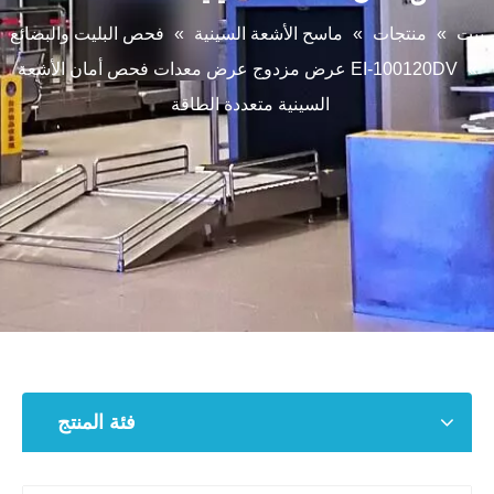
بيت
»
منتجات
»
ماسح الأشعة السينية
»
فحص البليت والبضائع
»
EI-100120DV عرض مزدوج عرض معدات فحص أمان الأشعة
السينية متعددة الطاقة
فئة المنتج