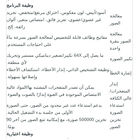
وظيفة البرنامج
أسود/أبيض، لون معكوس، اختراق مرتفع/منخفض، تجريد
معالجة
غير عضوي/عضوي، تعزيز فائق، امتصاص متغير، ألوان
الصور
زائفة، إلخ.
معالجة
مفاتيح وظائف قابلة للتخصيص لمعالجة الصور بسرعة بناءً
الصور بنقرة
على احتياجات المستخدم.
واحدة
ما يصل إلى 64X تكبير/تصغير ديناميكي مستمر وتحريك
تكبير الصورة
لأي منطقة.
وظيفة التشخيص الذاتي، إنذار الأخطاء، استكشاف الأخطاء
إشارة الخطأ
وإصلاحها بسهولة.
إنذار
يمكن أن تصدر المتفجرات المشتبه بها/المواد عالية
المتفجرات/
الامتصاص الموجودة في العبوة إنذارًا بالصوت والضوء.
عالي الكثافة
استدعاء
يدعم استدعاء عدد غير محدود من الصور، حتى الصورة
الصورة
الأولى من جلسة بدء التشغيل الحالية.
تخزين
تخزين 500000 صورة، مع إمكانية تتبع الصور من آخر 90
الصور
يومًا.
وظيفة اختيارية