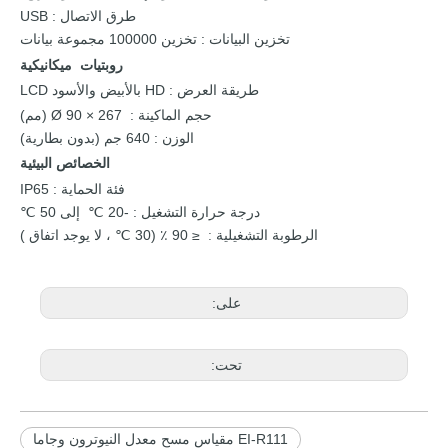
طرق
الاتصال
:
USB
تخزين البيانات
:
تخزين
100000 مجموعة بيانات
روبتيات
ميكانيكية
طريقة
العرض
:
HD
بالأبيض والأسود
LCD
حجم الماكينة
: Ø
90 × 267 (مم)
الوزن
:
640 جم (بدون
بطارية)
الخصائص البيئية
فئة الحماية
:
IP65
درجة حرارة التشغيل
:
-20 ℃
إلى 50
℃
الرطوبة
التشغيلية
≤ 90 ٪ (30 ℃ ،
لا يوجد
اتفاق
)
:
على:
تحت:
EI-R111 مقياس مسح معدل النيوترون وجاما