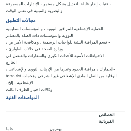
بشكل مستمر ،
الإنذارات
المسموعة
- عتبات إنذار قابلة للتعديل
والبصرية والمبنية
في
نفس
الوقت
مجالات التطبيق
الإشعاعية
للمرافق النووية ،
والمؤسسات التنظيمية
-الحماية
النووية والمؤسسات
ذات
الصلة
بالمصادر
البيئية
للواجبات الرسمية ، ومكافحة الأمراض ،
- قسم المراقبة
وزارة الصحة
في
حالات
الطوارئ
،
الأمنية
للأحداث الكبرى والسفارات والقنصل
في
- الاحتياطات
الخارج
،
مراقبة الحدود وغيرها من
الإرهاب النووي والإشعاعي ،
-الجمارك
الوقاية
من
النقل
المادي
الإشعاعي
غير الشرعي وهجمات
terro rist
الإشعاعية
،
إلخ
.
وكالات اختبار الطرف
الثالث
-
المواصفات الفنية
الخصائص
الفيزيائية
نيوترون
جاما