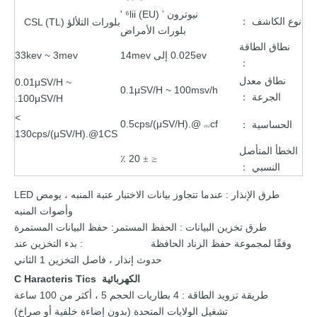
نيوترون
⁶lii (EU) '
'
نوع الكاشف
بلورات التلألؤ CSL (TL)
：
بلورات
الأمراض
نطاق
الطاقة
0.025ev إلى
14mev
3mev
33kev ~
：
نطاق
معدل
0.01μSV/H ~
0.1μSV/H ~ 100msv/h
الجرعة
：
100μSV/H.
>
0.5cps/(μSV/H).@
cf
الحساسية
：
252
130cps/(μSV/H).@1CS
الخطأ
المتأصل
٪
20
≤ ±
النسبي
：
طرق
الإنذار
:
عندما
تتجاوز بيانات الاختبار عتبة المنبه ،
يومض
LED
وأصوات
المنبه
طرق
تخزين البيانات
:
الحفظ المستمر: حفظ البيانات المستمرة
وفقًا لمجموعة
حفظ
الزناد
الحافظة
: بدء التخزين
عند
حدوث إنذار ،
فاصل التخزين
1
الثاني
الكهربائية
C
Tics
Haracteris
طريقة
تزويد الطاقة
: 4
بطاريات
الحجم 5 ،
أكثر من 100
ساعة
تشغيل الولايات المتحدة (بدون
إضاءة خلفية
أو
صراخ)