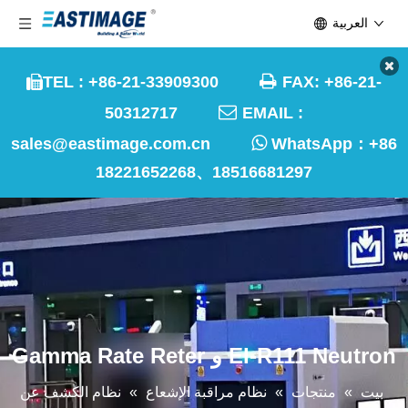
العربية

TEL : +86-21-33909300
FAX: +86-21-


50312717
EMAIL :

sales@eastimage.com.cn
WhatsApp：
+86
18221652268、18516681297
EI-R111 Neutron و Gamma Rate Reter
بيت
»
منتجات
»
نظام مراقبة الإشعاع
»
نظام الكشف عن